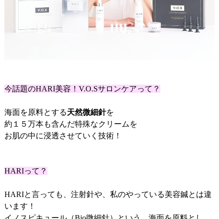
今話題のHARI美容！V.O.Sサロンケアって？
海面を原料とする
天然微細針
を
約１５万本も含んだ特殊なクリームを
お肌の中に浸透させていく技術！
HARIって？
HARIと言っても、注射針や、私のやっている美容鍼とは違
います！
イノスピキュール（Bio微細針）という、海面を原料とし