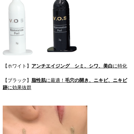
【ホワイト】
アンチエイジング シミ、シワ、美白
に特化
【ブラック】
脂性肌
に最適！
毛穴の開き、ニキビ、ニキビ
跡
に効果抜群