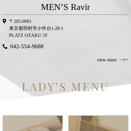
MEN’S Ravir
〒205-0001
東京都羽村市小作台1-28-1
PLATZ OZAKU 1F
042-554-9688
view more
LADY’S MENU