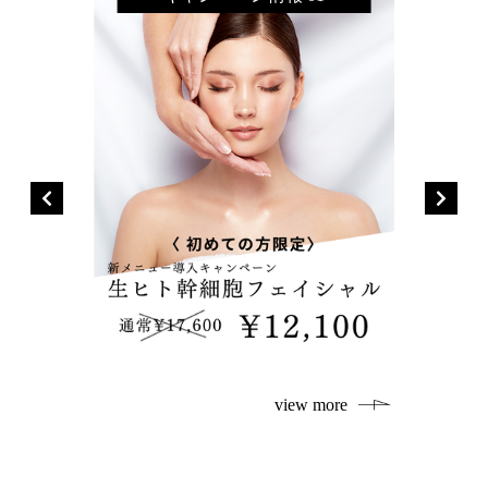
ore
view more