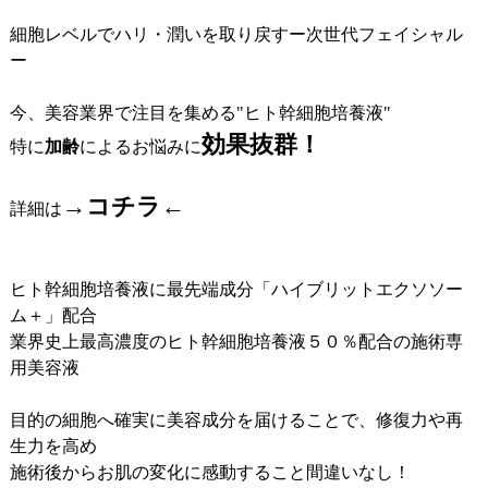
細胞レベルでハリ・潤いを取り戻すー次世代フェイシャル
ー
今、美容業界で注目を集める"ヒト幹細胞培養液"
効果抜群！
特に
加齢
によるお悩みに
→コチラ←
詳細は
ヒト幹細胞培養液に最先端成分「ハイブリットエクソソー
ム＋」配合
業界史上最高濃度のヒト幹細胞培養液５０％配合の施術専
用美容液
目的の細胞へ確実に美容成分を届けることで、修復力や再
生力を高め
施術後からお肌の変化に感動すること間違いなし！